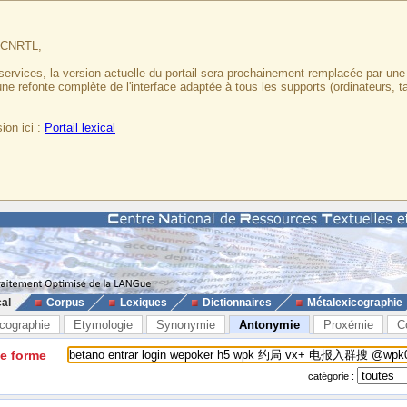
u CNRTL,
services, la version actuelle du portail sera prochainement remplacée par un
 une refonte complète de l'interface adaptée à tous les supports (ordinateurs, t
.
ion ici :
Portail lexical
cal
Corpus
Lexiques
Dictionnaires
Métalexicographie
cographie
Etymologie
Synonymie
Antonymie
Proxémie
C
ne forme
catégorie :