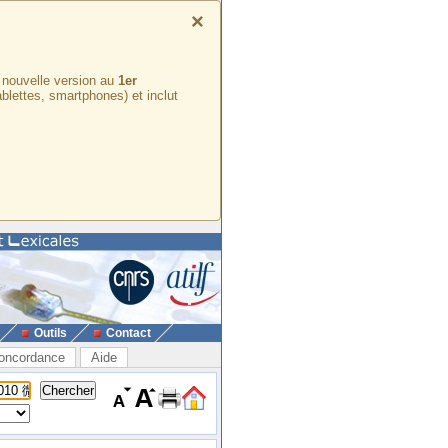
×
e nouvelle version au
1er
ablettes, smartphones) et inclut
Outils
Contact
oncordance
Aide