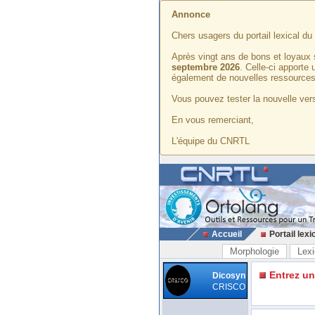
Annonce
Chers usagers du portail lexical d
Après vingt ans de bons et loyaux 
septembre 2026
. Celle-ci apporte
également de nouvelles ressources
Vous pouvez tester la nouvelle vers
En vous remerciant,
L'équipe du CNRTL
Accueil
Portail lexi
Morphologie
Lexi
Entrez u
Dicosyn
CRISCO