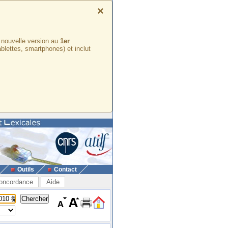
×
e nouvelle version au
1er
ablettes, smartphones) et inclut
Outils
Contact
oncordance
Aide