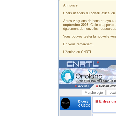
Annonce
Chers usagers du portail lexical d
Après vingt ans de bons et loyaux 
septembre 2026
. Celle-ci apporte
également de nouvelles ressources
Vous pouvez tester la nouvelle vers
En vous remerciant,
L'équipe du CNRTL
Accueil
Portail lexi
Morphologie
Lexi
Entrez u
Dicosyn
CRISCO