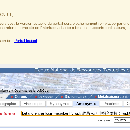
u CNRTL,
services, la version actuelle du portail sera prochainement remplacée par un
 une refonte complète de l'interface adaptée à tous les supports (ordinateurs, t
.
ion ici :
Portail lexical
cal
Corpus
Lexiques
Dictionnaires
Métalexicographie
cographie
Etymologie
Synonymie
Antonymie
Proxémie
C
ne forme
catégorie :