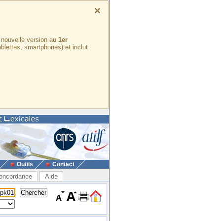
×
e nouvelle version au
1er
ablettes, smartphones) et inclut
Outils
Contact
oncordance
Aide