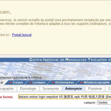
u CNRTL,
services, la version actuelle du portail sera prochainement remplacée par un
 une refonte complète de l'interface adaptée à tous les supports (ordinateurs, t
.
ion ici :
Portail lexical
cal
Corpus
Lexiques
Dictionnaires
Métalexicographie
cographie
Etymologie
Synonymie
Antonymie
Proxémie
C
ne forme
catégorie :