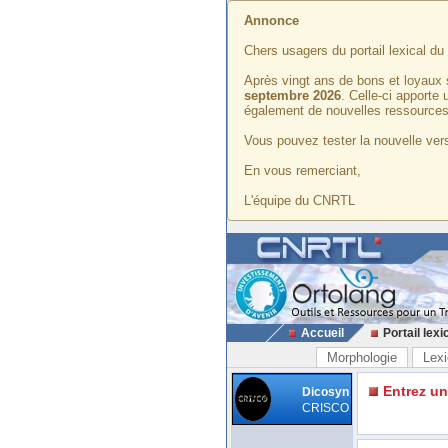
Annonce
Chers usagers du portail lexical d
Après vingt ans de bons et loyaux 
septembre 2026
. Celle-ci apporte
également de nouvelles ressources
Vous pouvez tester la nouvelle vers
En vous remerciant,
L'équipe du CNRTL
Accueil
Portail lexi
Morphologie
Lexi
Entrez u
Dicosyn
CRISCO