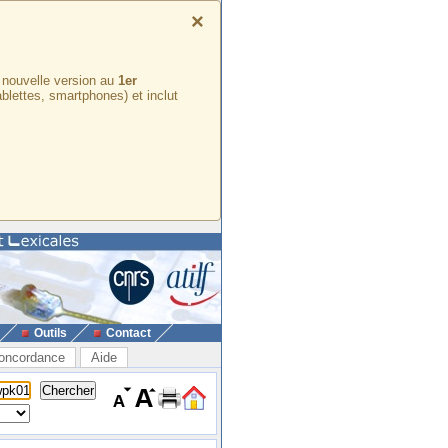
×
e nouvelle version au
1er
ablettes, smartphones) et inclut
Outils
Contact
oncordance
Aide