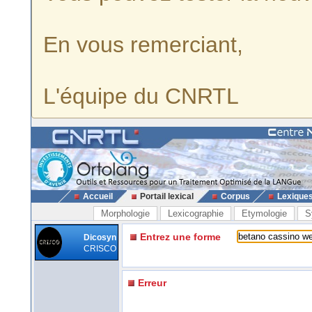
En vous remerciant,
L'équipe du CNRTL
Accueil
Portail lexical
Corpus
Lexique
Morphologie
Lexicographie
Etymologie
S
Entrez une forme
Dicosyn
CRISCO
Erreur