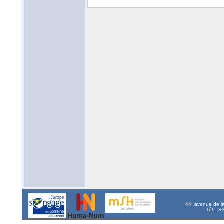
44, avenue de l
Tél. : 