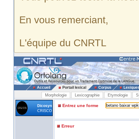
En vous remerciant,
L'équipe du CNRTL
Accueil
Portail lexical
Corpus
Lexique
Morphologie
Lexicographie
Etymologie
S
Entrez une forme
Dicosyn
CRISCO
Erreur