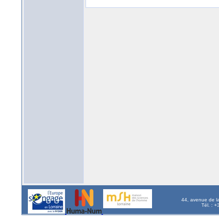
44, avenue de l
Tél. : 