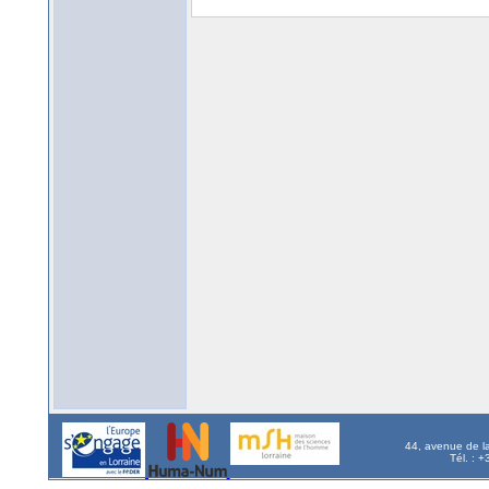
44, avenue de l
Tél. : 