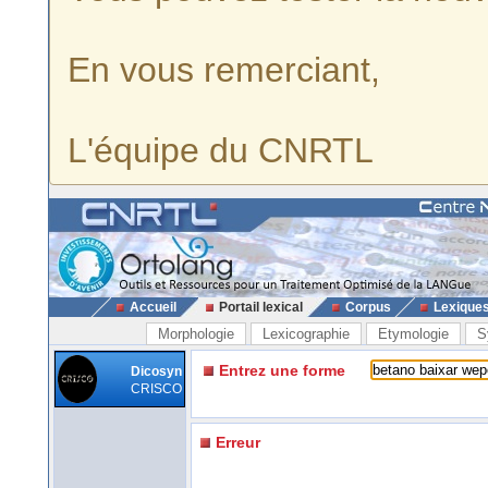
En vous remerciant,
L'équipe du CNRTL
Accueil
Portail lexical
Corpus
Lexique
Morphologie
Lexicographie
Etymologie
S
Entrez une forme
Dicosyn
CRISCO
Erreur