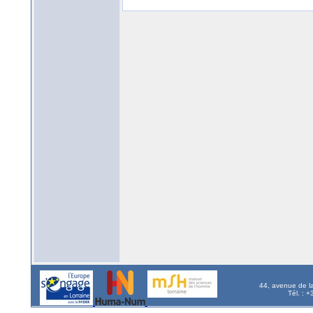
44, avenue de l
Tél. : 