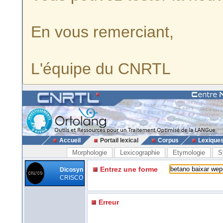
En vous remerciant,
L'équipe du CNRTL
Accueil
Portail lexical
Corpus
Lexique
Morphologie
Lexicographie
Etymologie
S
Entrez une forme
Dicosyn
CRISCO
Erreur