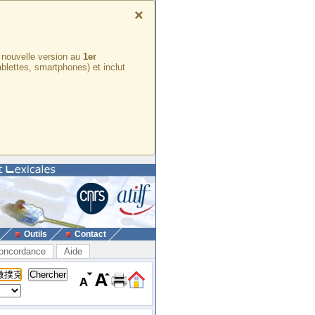
×
e nouvelle version au
1er
ablettes, smartphones) et inclut
Outils
Contact
oncordance
Aide