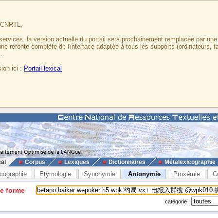
u CNRTL,
services, la version actuelle du portail sera prochainement remplacée par un
 une refonte complète de l'interface adaptée à tous les supports (ordinateurs, t
.
ion ici :
Portail lexical
cal
Corpus
Lexiques
Dictionnaires
Métalexicographie
cographie
Etymologie
Synonymie
Antonymie
Proxémie
C
ne forme
catégorie :