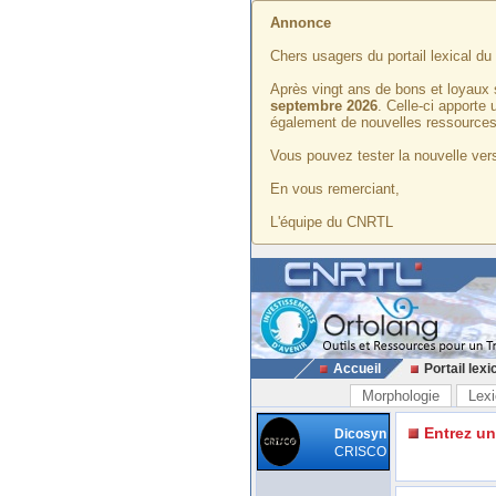
Annonce
Chers usagers du portail lexical d
Après vingt ans de bons et loyaux 
septembre 2026
. Celle-ci apporte
également de nouvelles ressources
Vous pouvez tester la nouvelle vers
En vous remerciant,
L'équipe du CNRTL
Accueil
Portail lexi
Morphologie
Lexi
Entrez u
Dicosyn
CRISCO