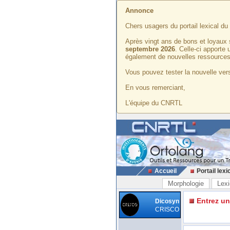
Annonce
Chers usagers du portail lexical d
Après vingt ans de bons et loyaux 
septembre 2026
. Celle-ci apporte
également de nouvelles ressources
Vous pouvez tester la nouvelle vers
En vous remerciant,
L'équipe du CNRTL
Accueil
Portail lexi
Morphologie
Lexi
Entrez u
Dicosyn
CRISCO