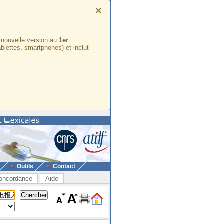
×
e nouvelle version au
1er
ablettes, smartphones) et inclut
Outils
Contact
oncordance
Aide