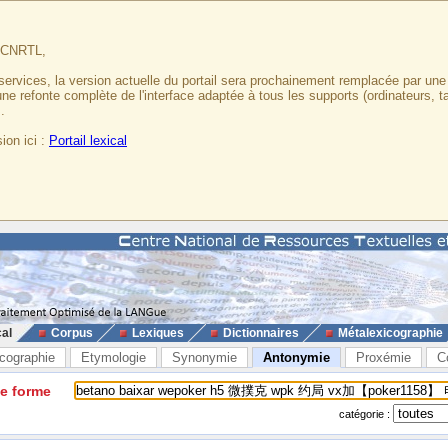
u CNRTL,
services, la version actuelle du portail sera prochainement remplacée par un
 une refonte complète de l'interface adaptée à tous les supports (ordinateurs, t
.
ion ici :
Portail lexical
cal
Corpus
Lexiques
Dictionnaires
Métalexicographie
cographie
Etymologie
Synonymie
Antonymie
Proxémie
C
ne forme
catégorie :