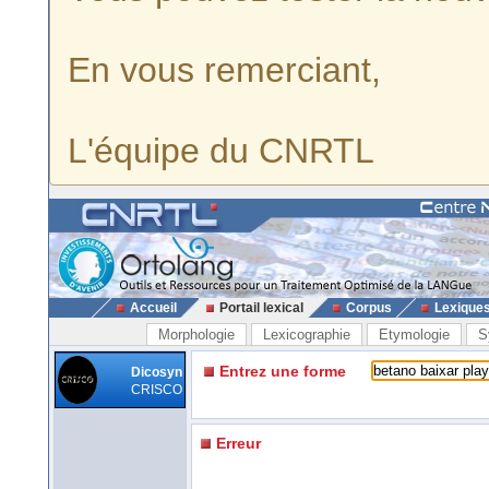
En vous remerciant,
L'équipe du CNRTL
Accueil
Portail lexical
Corpus
Lexique
Morphologie
Lexicographie
Etymologie
S
Entrez une forme
Dicosyn
CRISCO
Erreur