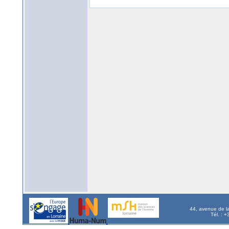
44, avenue de l
Tél. : 