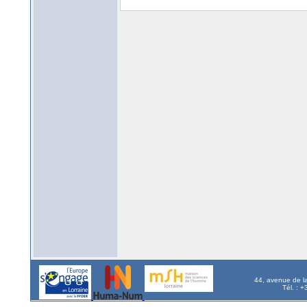
44, avenue de l
Tél. : 