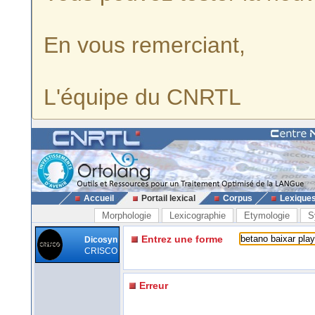
En vous remerciant,
L'équipe du CNRTL
Accueil
Portail lexical
Corpus
Lexique
Morphologie
Lexicographie
Etymologie
S
Entrez une forme
Dicosyn
CRISCO
Erreur