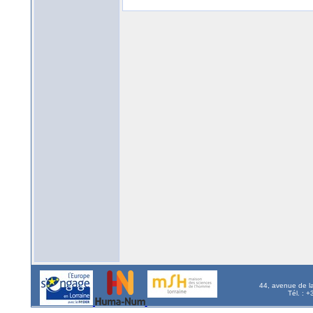
44, avenue de l
Tél. : 