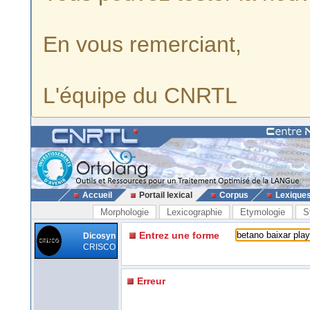
En vous remerciant,
L'équipe du CNRTL
Accueil
Portail lexical
Corpus
Lexique
Morphologie
Lexicographie
Etymologie
S
Entrez une forme
Dicosyn
CRISCO
Erreur