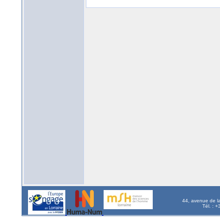
44, avenue de l
Tél. : 