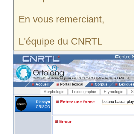
En vous remerciant,
L'équipe du CNRTL
Accueil
Portail lexical
Corpus
Lexique
Morphologie
Lexicographie
Etymologie
S
Entrez une forme
Dicosyn
CRISCO
Erreur