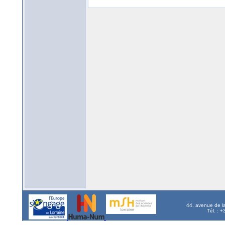
44, avenue de l
Tél. : 