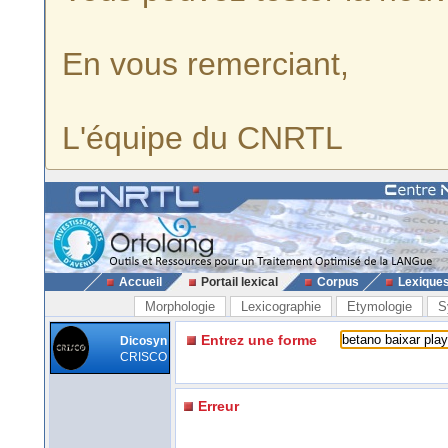
En vous remerciant,
L'équipe du CNRTL
Accueil
Portail lexical
Corpus
Lexique
Morphologie
Lexicographie
Etymologie
S
Entrez une forme
Dicosyn
CRISCO
Erreur