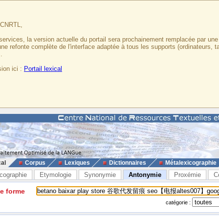
u CNRTL,
services, la version actuelle du portail sera prochainement remplacée par un
 une refonte complète de l'interface adaptée à tous les supports (ordinateurs, t
.
ion ici :
Portail lexical
cal
Corpus
Lexiques
Dictionnaires
Métalexicographie
cographie
Etymologie
Synonymie
Antonymie
Proxémie
C
ne forme
catégorie :