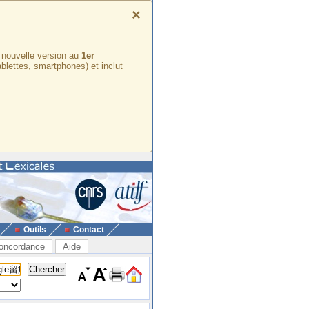
×
e nouvelle version au
1er
ablettes, smartphones) et inclut
Outils
Contact
oncordance
Aide