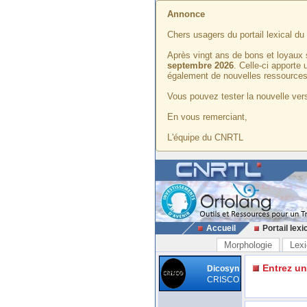
Annonce
Chers usagers du portail lexical d
Après vingt ans de bons et loyaux 
septembre 2026
. Celle-ci apporte
également de nouvelles ressources
Vous pouvez tester la nouvelle vers
En vous remerciant,
L'équipe du CNRTL
Accueil
Portail lexi
Morphologie
Lexi
Entrez u
Dicosyn
CRISCO