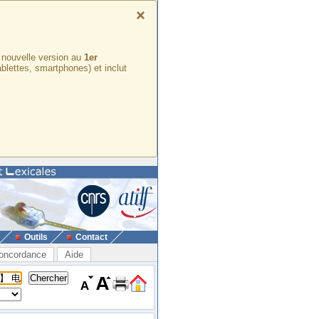
×
e nouvelle version au
1er
ablettes, smartphones) et inclut
Outils
Contact
oncordance
Aide