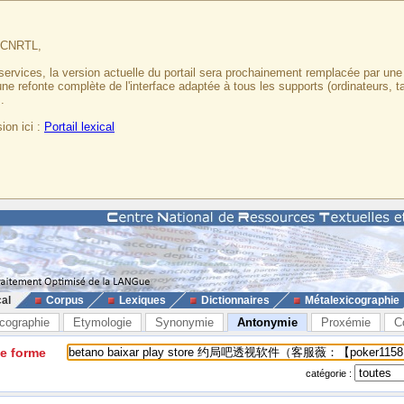
u CNRTL,
services, la version actuelle du portail sera prochainement remplacée par un
 une refonte complète de l'interface adaptée à tous les supports (ordinateurs, t
.
ion ici :
Portail lexical
cal
Corpus
Lexiques
Dictionnaires
Métalexicographie
cographie
Etymologie
Synonymie
Antonymie
Proxémie
C
ne forme
catégorie :