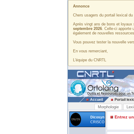
Annonce
Chers usagers du portail lexical d
Après vingt ans de bons et loyaux 
septembre 2026
. Celle-ci apporte
également de nouvelles ressources
Vous pouvez tester la nouvelle vers
En vous remerciant,
L'équipe du CNRTL
Accueil
Portail lexi
Morphologie
Lexi
Entrez u
Dicosyn
CRISCO