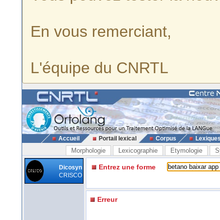
En vous remerciant,
L'équipe du CNRTL
Accueil
Portail lexical
Corpus
Lexique
Morphologie
Lexicographie
Etymologie
S
Entrez une forme
Dicosyn
CRISCO
Erreur