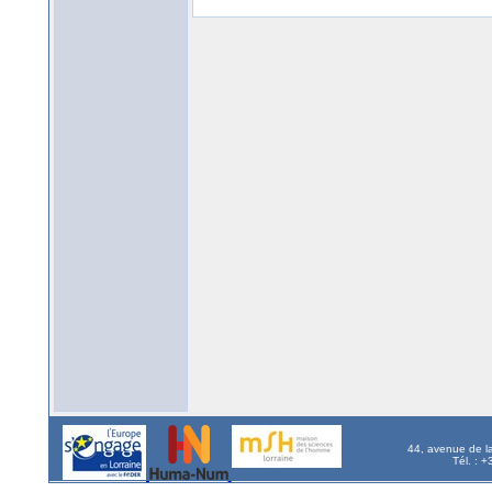
44, avenue de l
Tél. : 