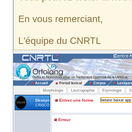
En vous remerciant,
L'équipe du CNRTL
Accueil
Portail lexical
Corpus
Lexique
Morphologie
Lexicographie
Etymologie
S
Entrez une forme
Dicosyn
CRISCO
Erreur