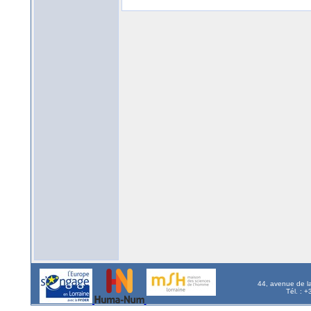
44, avenue de l
Tél. : 