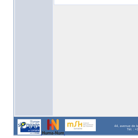
44, avenue de l
Tél. : 