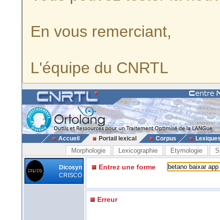
En vous remerciant,
L'équipe du CNRTL
Accueil
Portail lexical
Corpus
Lexique
Morphologie
Lexicographie
Etymologie
S
Entrez une forme
Dicosyn
CRISCO
Erreur