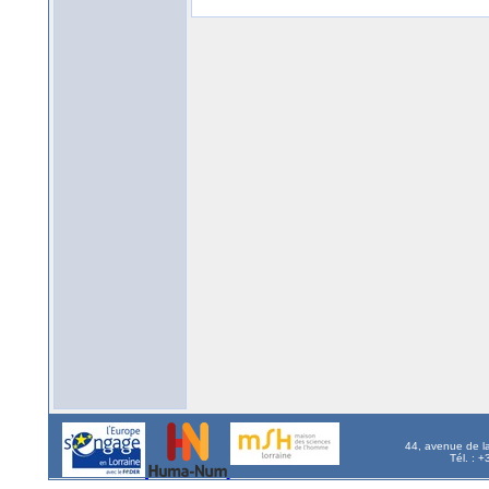
44, avenue de l
Tél. : 