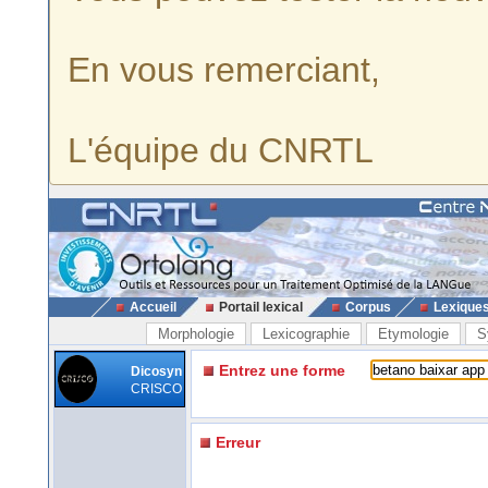
En vous remerciant,
L'équipe du CNRTL
Accueil
Portail lexical
Corpus
Lexique
Morphologie
Lexicographie
Etymologie
S
Entrez une forme
Dicosyn
CRISCO
Erreur