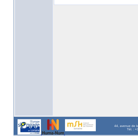
44, avenue de l
Tél. : 