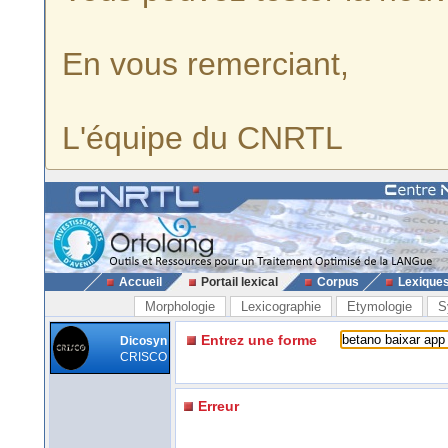
En vous remerciant,
L'équipe du CNRTL
Accueil
Portail lexical
Corpus
Lexique
Morphologie
Lexicographie
Etymologie
S
Entrez une forme
Dicosyn
CRISCO
Erreur