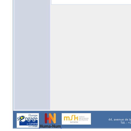
44, avenue de l
Tél. : 