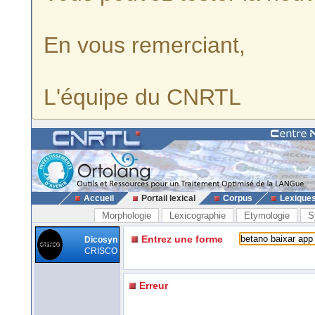
En vous remerciant,
L'équipe du CNRTL
Accueil
Portail lexical
Corpus
Lexique
Morphologie
Lexicographie
Etymologie
S
Entrez une forme
Dicosyn
CRISCO
Erreur