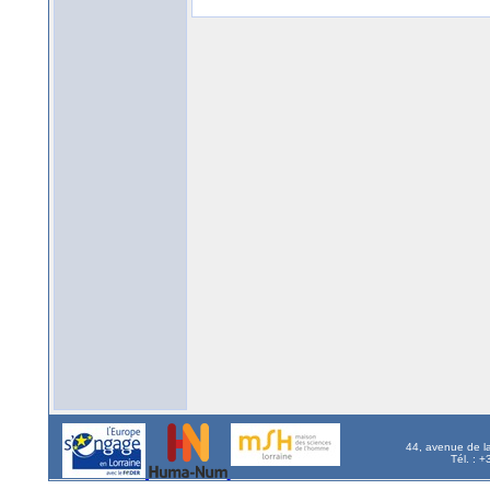
44, avenue de l
Tél. : 