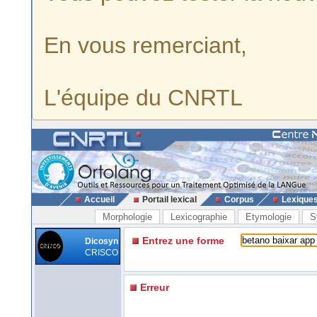
En vous remerciant,
L'équipe du CNRTL
Accueil
Portail lexical
Corpus
Lexique
Morphologie
Lexicographie
Etymologie
S
Entrez une forme
Dicosyn
CRISCO
Erreur