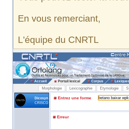
En vous remerciant,
L'équipe du CNRTL
Accueil
Portail lexical
Corpus
Lexique
Morphologie
Lexicographie
Etymologie
S
Entrez une forme
Dicosyn
CRISCO
Erreur