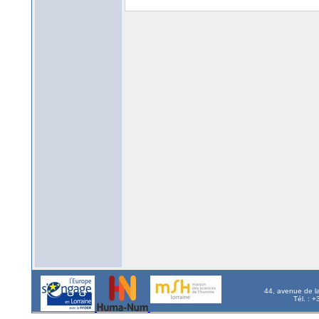
44, avenue de l
Tél. : 