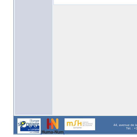
44, avenue de l
Tél. : 