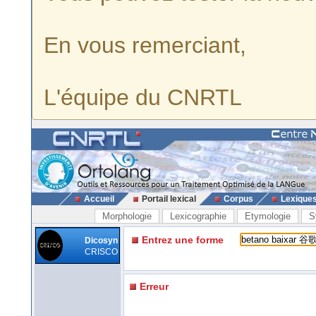
En vous remerciant,
L'équipe du CNRTL
Accueil
Portail lexical
Corpus
Lexique
Morphologie
Lexicographie
Etymologie
S
Entrez une forme
Dicosyn
CRISCO
Erreur