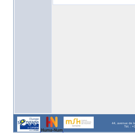
44, avenue de l
Tél. : 