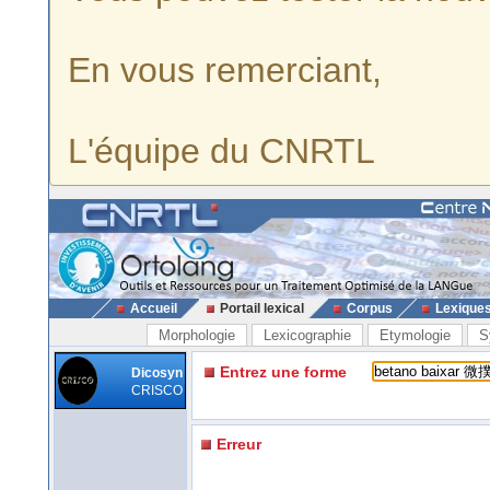
En vous remerciant,
L'équipe du CNRTL
Accueil
Portail lexical
Corpus
Lexique
Morphologie
Lexicographie
Etymologie
S
Entrez une forme
Dicosyn
CRISCO
Erreur