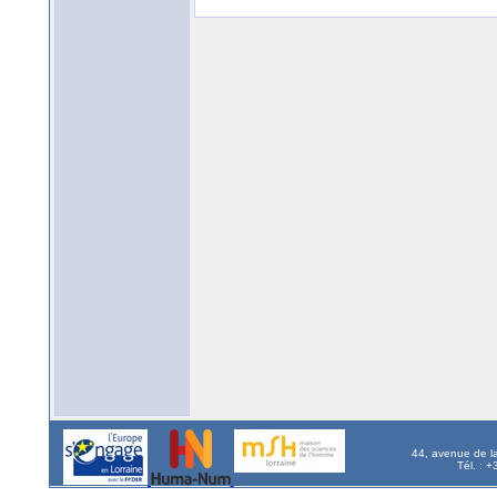
44, avenue de l
Tél. : 