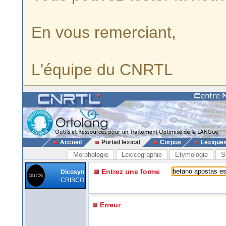
En vous remerciant,
L'équipe du CNRTL
Accueil
Portail lexical
Corpus
Lexique
Morphologie
Lexicographie
Etymologie
S
Entrez une forme
Dicosyn
CRISCO
Erreur