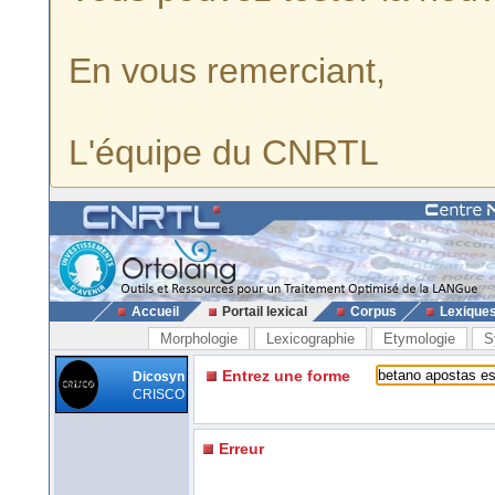
En vous remerciant,
L'équipe du CNRTL
Accueil
Portail lexical
Corpus
Lexique
Morphologie
Lexicographie
Etymologie
S
Entrez une forme
Dicosyn
CRISCO
Erreur