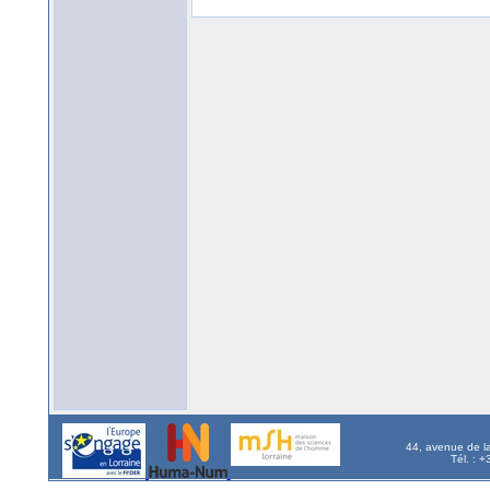
44, avenue de l
Tél. : 