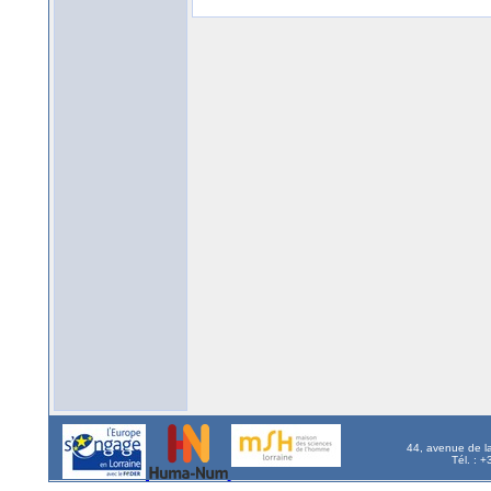
44, avenue de l
Tél. : 