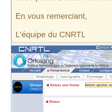
En vous remerciant,
L'équipe du CNRTL
Accueil
Portail lexical
Corpus
Lexique
Morphologie
Lexicographie
Etymologie
S
Entrez une forme
Dicosyn
CRISCO
Erreur