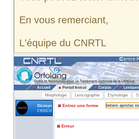
En vous remerciant,
L'équipe du CNRTL
Accueil
Portail lexical
Corpus
Lexique
Morphologie
Lexicographie
Etymologie
S
Entrez une forme
Dicosyn
CRISCO
Erreur