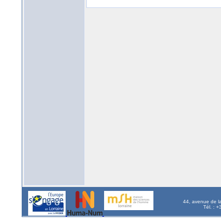
44, avenue de l
Tél. : 