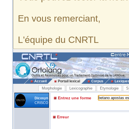
En vous remerciant,
L'équipe du CNRTL
Accueil
Portail lexical
Corpus
Lexique
Morphologie
Lexicographie
Etymologie
S
Entrez une forme
Dicosyn
CRISCO
Erreur