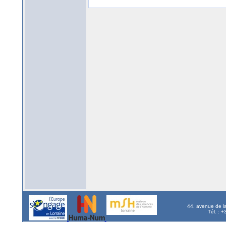
44, avenue de l
Tél. : 