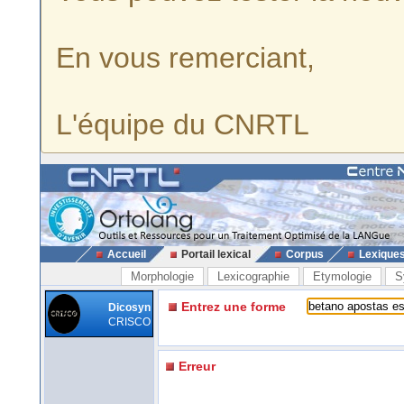
En vous remerciant,
L'équipe du CNRTL
Accueil
Portail lexical
Corpus
Lexique
Morphologie
Lexicographie
Etymologie
S
Entrez une forme
Dicosyn
CRISCO
Erreur