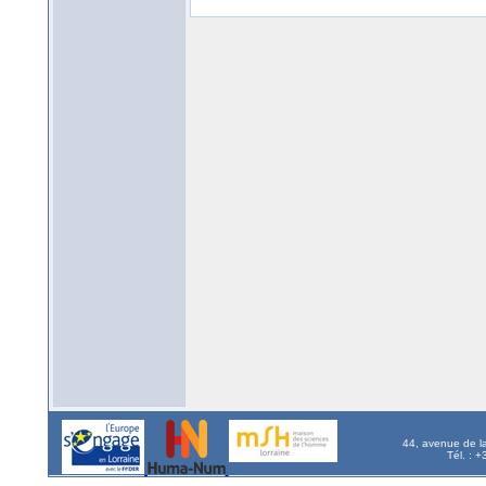
44, avenue de l
Tél. : 