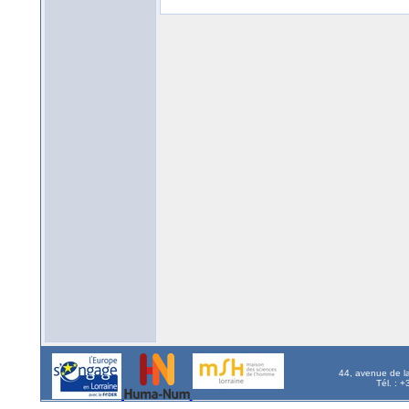
44, avenue de l
Tél. : 