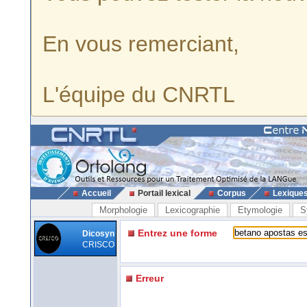
En vous remerciant,
L'équipe du CNRTL
Accueil
Portail lexical
Corpus
Lexique
Morphologie
Lexicographie
Etymologie
S
Entrez une forme
Dicosyn
CRISCO
Erreur