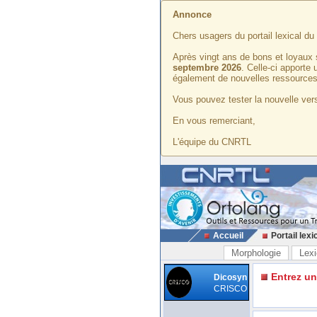
Annonce
Chers usagers du portail lexical d
Après vingt ans de bons et loyaux 
septembre 2026
. Celle-ci apporte
également de nouvelles ressources
Vous pouvez tester la nouvelle vers
En vous remerciant,
L'équipe du CNRTL
Accueil
Portail lexi
Morphologie
Lexi
Entrez u
Dicosyn
CRISCO