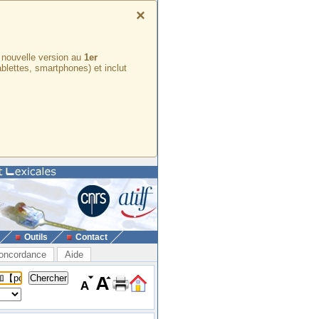
×
e nouvelle version au
1er
ablettes, smartphones) et inclut
Outils
Contact
oncordance
Aide