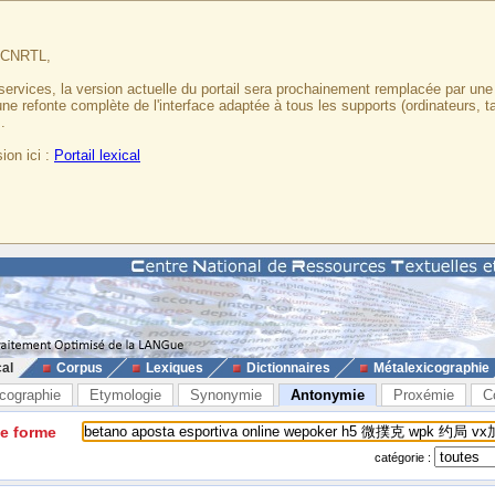
u CNRTL,
services, la version actuelle du portail sera prochainement remplacée par un
 une refonte complète de l'interface adaptée à tous les supports (ordinateurs, t
.
ion ici :
Portail lexical
cal
Corpus
Lexiques
Dictionnaires
Métalexicographie
cographie
Etymologie
Synonymie
Antonymie
Proxémie
C
ne forme
catégorie :