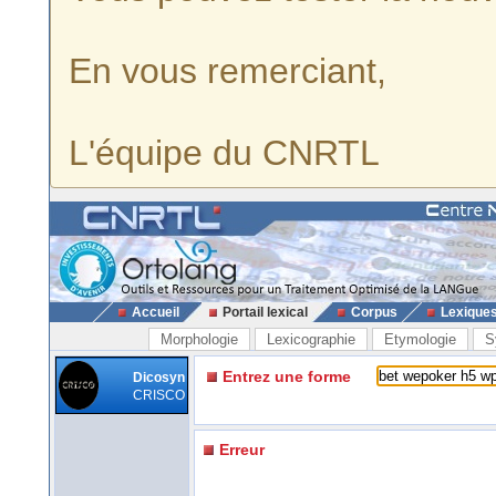
En vous remerciant,
L'équipe du CNRTL
Accueil
Portail lexical
Corpus
Lexique
Morphologie
Lexicographie
Etymologie
S
Entrez une forme
Dicosyn
CRISCO
Erreur