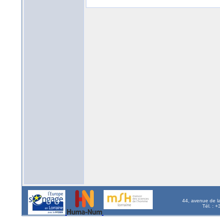
44, avenue de l
Tél. : 