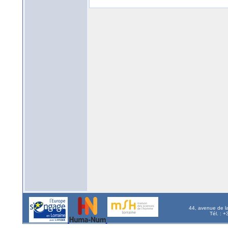
44, avenue de l
Tél. : 