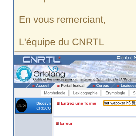
En vous remerciant,
L'équipe du CNRTL
Accueil
Portail lexical
Corpus
Lexique
Morphologie
Lexicographie
Etymologie
S
Entrez une forme
Dicosyn
CRISCO
Erreur