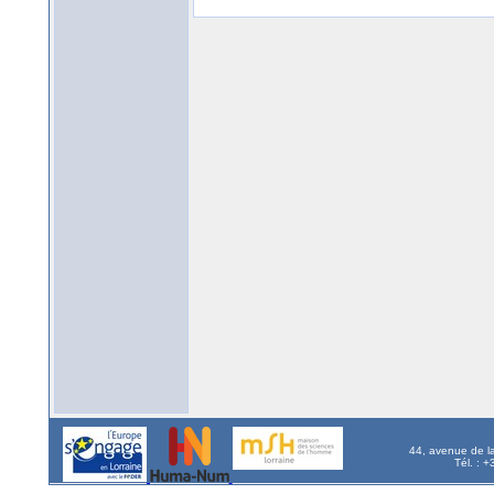
44, avenue de l
Tél. : 