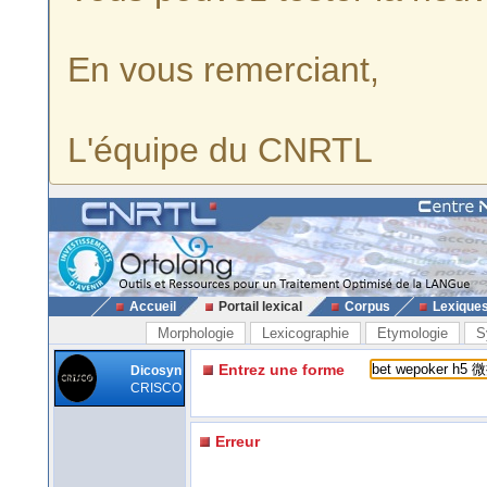
En vous remerciant,
L'équipe du CNRTL
Accueil
Portail lexical
Corpus
Lexique
Morphologie
Lexicographie
Etymologie
S
Entrez une forme
Dicosyn
CRISCO
Erreur