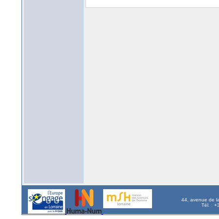
44, avenue de l
Tél. : 