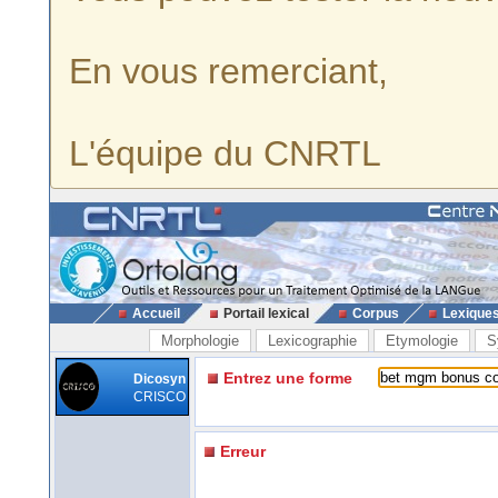
En vous remerciant,
L'équipe du CNRTL
Accueil
Portail lexical
Corpus
Lexique
Morphologie
Lexicographie
Etymologie
S
Entrez une forme
Dicosyn
CRISCO
Erreur