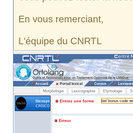
En vous remerciant,
L'équipe du CNRTL
Accueil
Portail lexical
Corpus
Lexique
Morphologie
Lexicographie
Etymologie
S
Entrez une forme
Dicosyn
CRISCO
Erreur