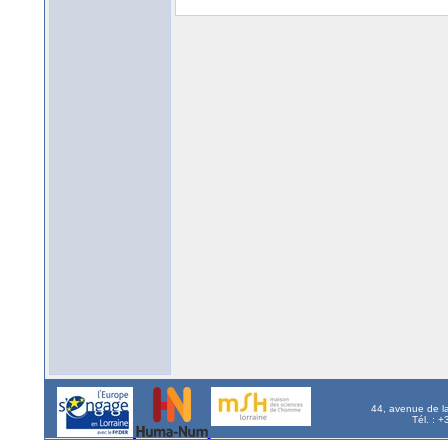
44, avenue de l
Tél. : 