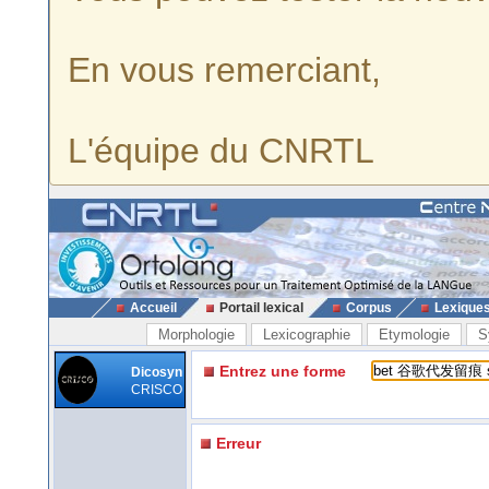
En vous remerciant,
L'équipe du CNRTL
Accueil
Portail lexical
Corpus
Lexique
Morphologie
Lexicographie
Etymologie
S
Entrez une forme
Dicosyn
CRISCO
Erreur