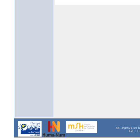
44, avenue de l
Tél. : 