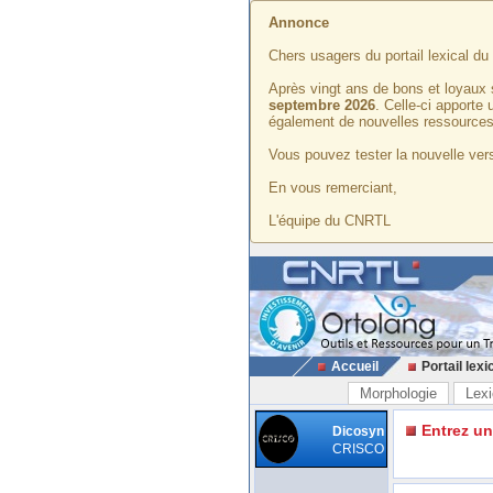
Annonce
Chers usagers du portail lexical d
Après vingt ans de bons et loyaux 
septembre 2026
. Celle-ci apporte
également de nouvelles ressources
Vous pouvez tester la nouvelle vers
En vous remerciant,
L'équipe du CNRTL
Accueil
Portail lexi
Morphologie
Lexi
Entrez u
Dicosyn
CRISCO