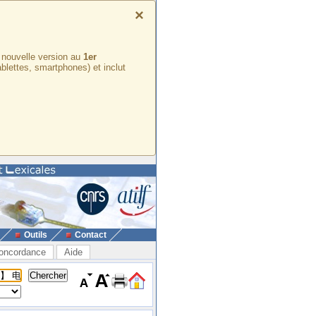
×
e nouvelle version au
1er
ablettes, smartphones) et inclut
Outils
Contact
oncordance
Aide