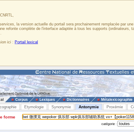
u CNRTL,
services, la version actuelle du portail sera prochainement remplacée par un
 une refonte complète de l'interface adaptée à tous les supports (ordinateurs, t
.
ion ici :
Portail lexical
cal
Corpus
Lexiques
Dictionnaires
Métalexicographie
cographie
Etymologie
Synonymie
Antonymie
Proxémie
C
ne forme
catégorie :