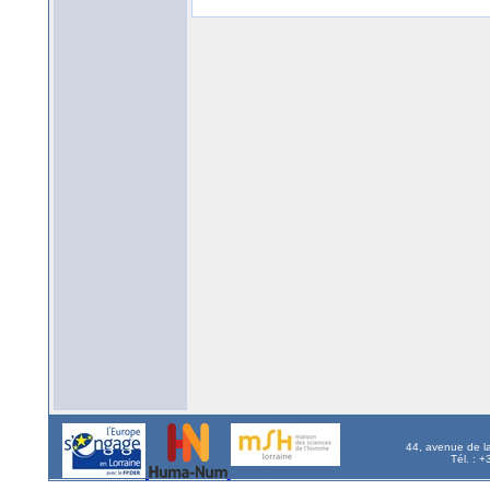
44, avenue de l
Tél. : 