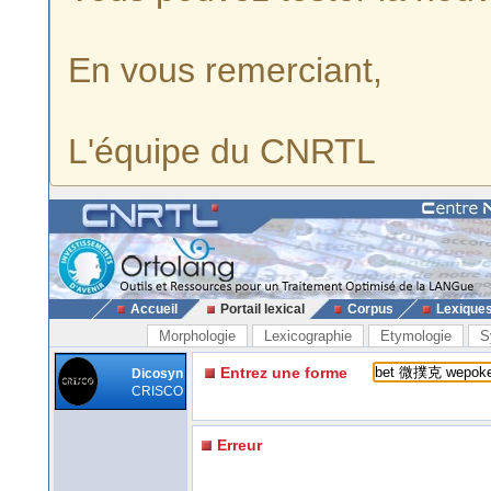
En vous remerciant,
L'équipe du CNRTL
Accueil
Portail lexical
Corpus
Lexique
Morphologie
Lexicographie
Etymologie
S
Entrez une forme
Dicosyn
CRISCO
Erreur