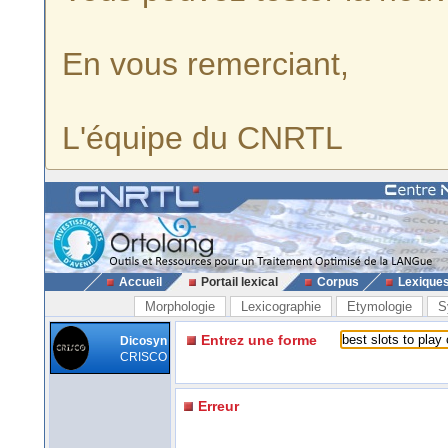
En vous remerciant,
L'équipe du CNRTL
Accueil
Portail lexical
Corpus
Lexique
Morphologie
Lexicographie
Etymologie
S
Entrez une forme
Dicosyn
CRISCO
Erreur