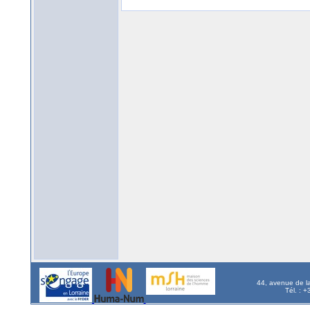
44, avenue de l
Tél. : 