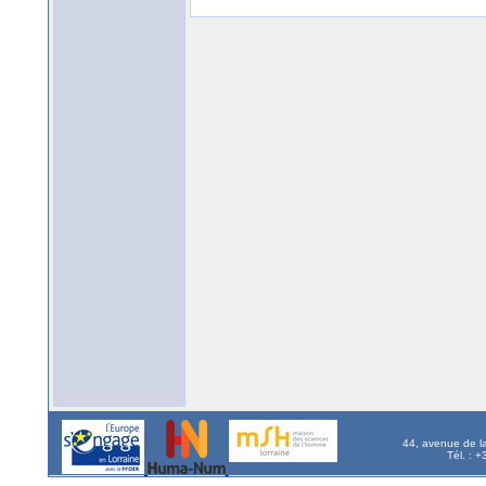
44, avenue de l
Tél. : 