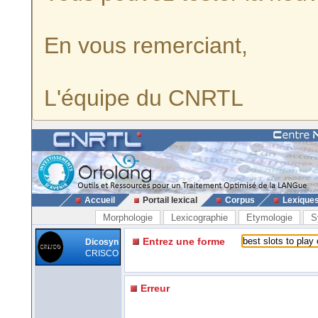
En vous remerciant,
L'équipe du CNRTL
Accueil
Portail lexical
Corpus
Lexique
Morphologie
Lexicographie
Etymologie
S
Entrez une forme
Dicosyn
CRISCO
Erreur