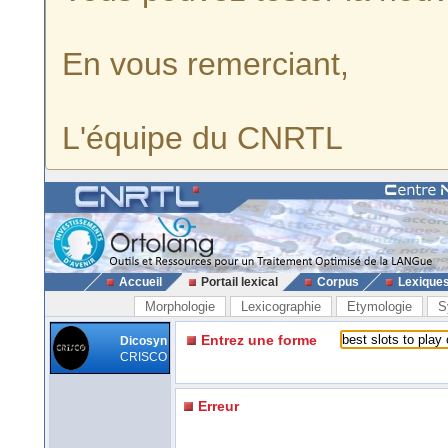
En vous remerciant,
L'équipe du CNRTL
Accueil
Portail lexical
Corpus
Lexique
Morphologie
Lexicographie
Etymologie
S
Entrez une forme
Dicosyn
CRISCO
Erreur