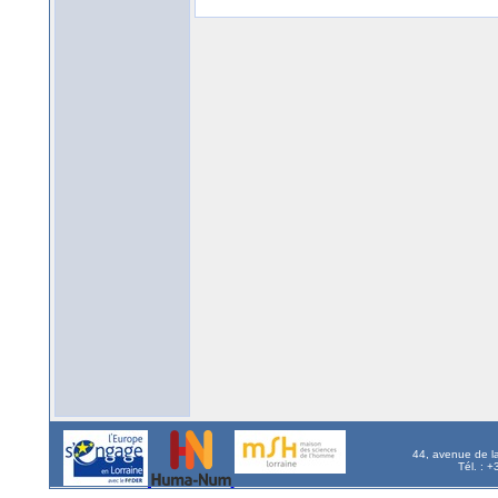
44, avenue de l
Tél. : 