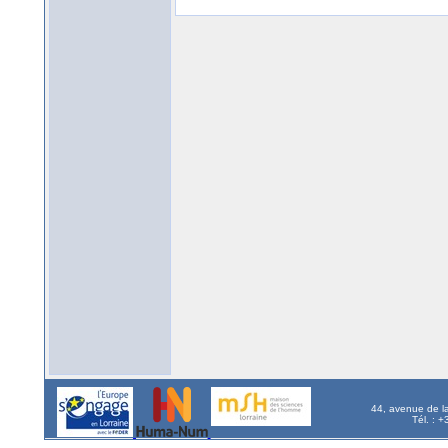
44, avenue de l
Tél. : 