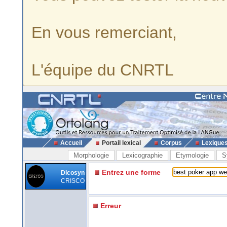
En vous remerciant,
L'équipe du CNRTL
Accueil
Portail lexical
Corpus
Lexique
Morphologie
Lexicographie
Etymologie
S
Entrez une forme
Dicosyn
CRISCO
Erreur