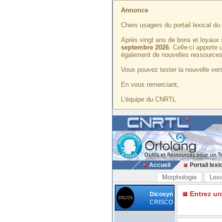
Annonce
Chers usagers du portail lexical d
Après vingt ans de bons et loyaux 
septembre 2026
. Celle-ci apporte
également de nouvelles ressources
Vous pouvez tester la nouvelle vers
En vous remerciant,
L'équipe du CNRTL
Accueil
Portail lexi
Morphologie
Lexi
Entrez u
Dicosyn
CRISCO