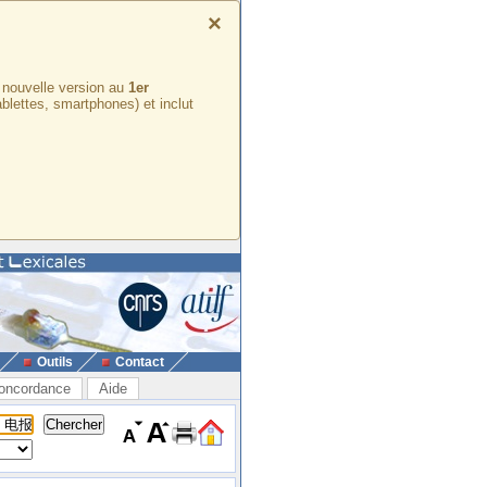
×
e nouvelle version au
1er
ablettes, smartphones) et inclut
Outils
Contact
oncordance
Aide