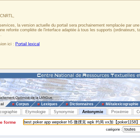
u CNRTL,
services, la version actuelle du portail sera prochainement remplacée par un
 une refonte complète de l'interface adaptée à tous les supports (ordinateurs, t
.
ion ici :
Portail lexical
cal
Corpus
Lexiques
Dictionnaires
Métalexicographie
cographie
Etymologie
Synonymie
Antonymie
Proxémie
C
ne forme
catégorie :