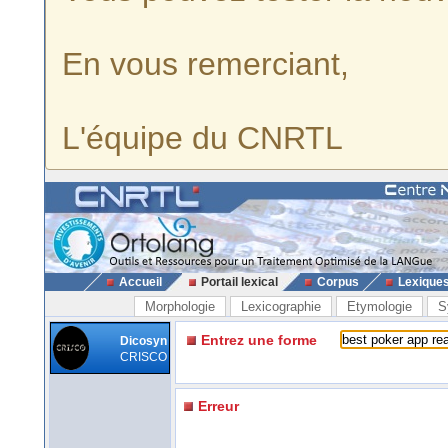
En vous remerciant,
L'équipe du CNRTL
Accueil
Portail lexical
Corpus
Lexique
Morphologie
Lexicographie
Etymologie
S
Entrez une forme
Dicosyn
CRISCO
Erreur