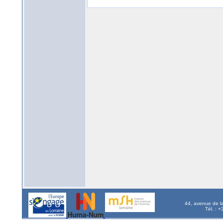
44, avenue de l
Tél. : 