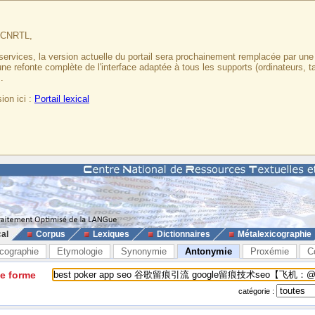
u CNRTL,
services, la version actuelle du portail sera prochainement remplacée par un
 une refonte complète de l'interface adaptée à tous les supports (ordinateurs, t
.
ion ici :
Portail lexical
cal
Corpus
Lexiques
Dictionnaires
Métalexicographie
cographie
Etymologie
Synonymie
Antonymie
Proxémie
C
ne forme
catégorie :