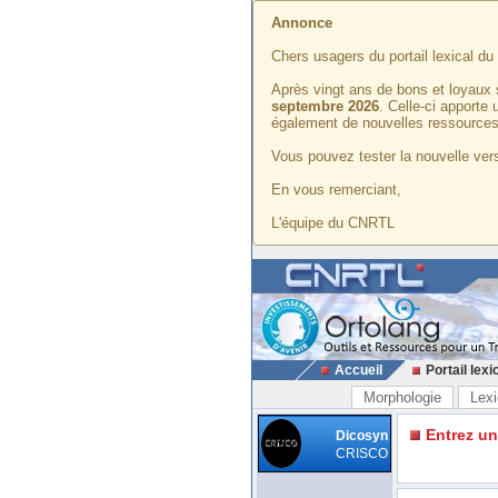
Annonce
Chers usagers du portail lexical d
Après vingt ans de bons et loyaux 
septembre 2026
. Celle-ci apporte
également de nouvelles ressources
Vous pouvez tester la nouvelle vers
En vous remerciant,
L'équipe du CNRTL
Accueil
Portail lexi
Morphologie
Lexi
Entrez u
Dicosyn
CRISCO