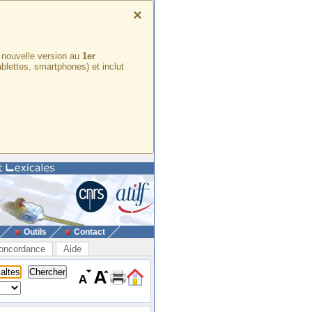
×
e nouvelle version au
1er
ablettes, smartphones) et inclut
Outils
Contact
oncordance
Aide